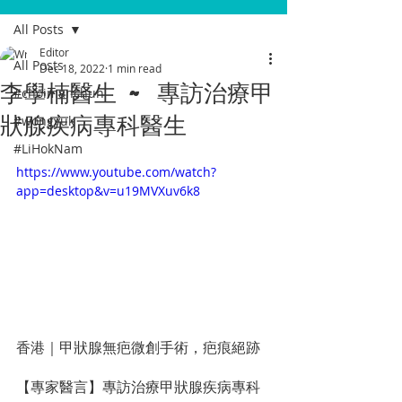
All Posts
Editor
All Posts
Dec 18, 2022
1 min read
李學楠醫生 ~ 專訪治療甲
#choimanchun
狀腺疾病專科醫生
#wongyuk
#LiHokNam
https://www.youtube.com/watch?
app=desktop&v=u19MVXuv6k8
香港｜甲狀腺無疤微創手術，疤痕絕跡 
【專家醫言】專訪治療甲狀腺疾病專科