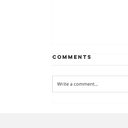
Comments
Write a comment...
蔡文俊醫生 ~ 時刻關注三
高 避免傷腎又傷心