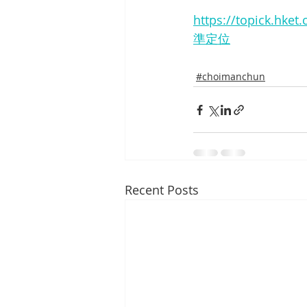
https://topick
準定位
#choimanchun
Recent Posts