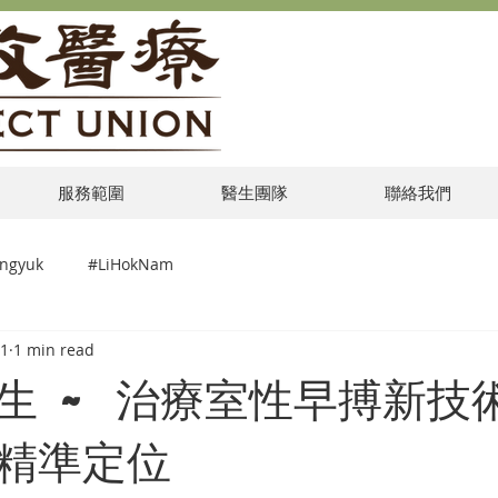
服務範圍
醫生團隊
聯絡我們
ngyuk
#LiHokNam
21
1 min read
生 ~ 治療室性早搏新技
精準定位