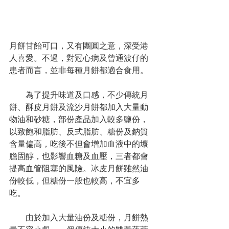
月餅甘飴可口，又有團圓之意，深受港
人喜愛。不過，對冠心病及曾通波仔的
患者而言，並非每種月餅都適合食用。
　　為了提升味道及口感，不少傳統月
餅、酥皮月餅及流沙月餅都加入大量動
物油和砂糖，部份產品加入較多鹽份，
以致飽和脂肪、反式脂肪、糖份及鈉質
含量偏高，吃後不但會增加血液中的壞
膽固醇，也影響血糖及血壓，三者都會
提高血管阻塞的風險。冰皮月餅雖然油
份較低，但糖份一般也較高，不宜多
吃。
　　由於加入大量油份及糖份，月餅熱