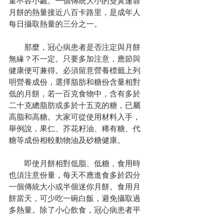
量不容小覷。一個傳統大小的雙黃蓮蓉
月餅的熱量接近八百卡路里，是成年人
每日攝取熱量的三分之一。
　　那麼，冠心病患者是否注定與月餅
無緣？不一定。只要多加注意，應節與
健康便可兼得。必須留意營養標籤上列
明營養成份，選擇脂肪和糖份含量相對
低的月餅，若一百克食物中，含有多於
二十克總脂肪或多於十五克的糖，已屬
高脂和高糖。大家可從使用材料入手，
舉例說，果仁、芥花籽油、稀有糖、代
糖等成份相較動物油及砂糖健康。
　　即使月餅相對低脂、低糖，食用時
也須注意份量，每天不應進食多於四分
一個傳統大小或半個迷你月餅。食用月
餅當天，可少吃一碗白飯，避免攝取過
多熱量。除了小心飲食，冠心病患者平