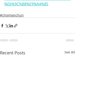
%E6%9C%88%E9%A4%85
#choimanchun
Recent Posts
See All