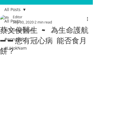
All Posts
Editor
All Posts
Sep 30, 2020
2 min read
蔡文俊醫生 ~ 為生命護航
#choimanchun
——患有冠心病 能否食月
#wongyuk
餅？
#LiHokNam