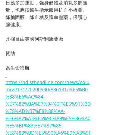
日應多加運動，強身健體及消耗多餘熱
量，也應按醫生指示服用抗血小板藥、
降膽固醇、降血糖及降血壓藥，保護心
臟健康。
此欄目由英國阿斯利康藥廠
贊助
為生命護航
https://hd.stheadline.com/news/colu
mns/131/20200930/886131/%E5%B0
%88%E6%AC%84-
%E7%82%BA%E7%94%9F%E5%91%BD
%E8%AD%B7%E8%88%AA-
%E6%82%A3%E6%9C%89%E5%86%A0
%E5%BF%83%E7%97%85-
%E8%83%BD%E5%90%A6%E9%A3%9F