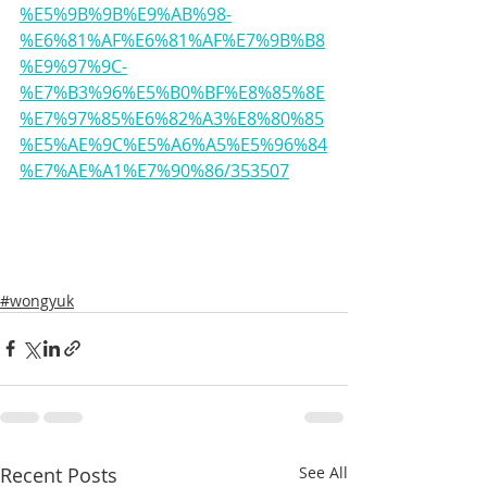
%E5%9B%9B%E9%AB%98-
%E6%81%AF%E6%81%AF%E7%9B%B8
%E9%97%9C-
%E7%B3%96%E5%B0%BF%E8%85%8E
%E7%97%85%E6%82%A3%E8%80%85
%E5%AE%9C%E5%A6%A5%E5%96%84
%E7%AE%A1%E7%90%86/353507
#wongyuk
Recent Posts
See All