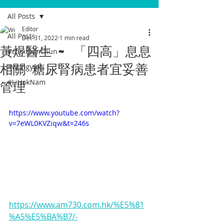
All Posts
Editor
All Posts
Dec 31, 2022
1 min read
黃煜醫生 ~ 「四高」息息
#choimanchun
相關 糖尿腎病患者宜妥善
#wongyuk
管理
#LiHokNam
https://www.youtube.com/watch?
v=7eWL0KVZiqw&t=246s
https://www.am730.com.hk/%E5%81
%A5%E5%BA%B7/-