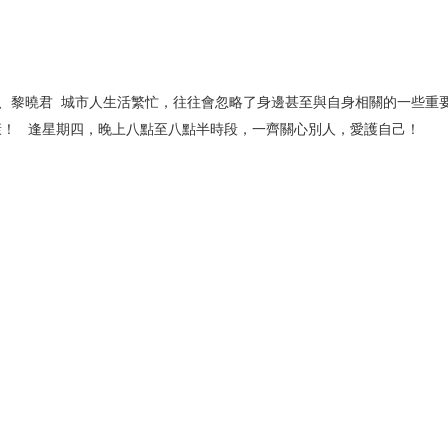
、黎曉君  城市人生活繁忙，往往會忽略了身邊甚至與自身相關的一些重
康！   逢星期四，晚上八點至八點半時段，一齊關心別人，愛護自己！