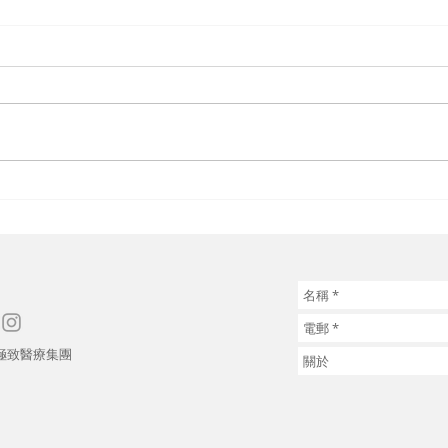
黃煜醫生 ~ 【#聆聽腎訴】
黃煜
預防及治療腎病要點：了解成
關 
因對症下藥
26 極致醫療集團