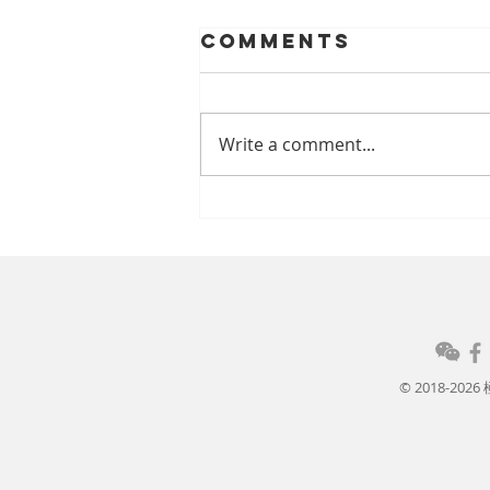
Comments
Write a comment...
黃煜醫生 ~ 【健康解碼】藥
物多＝糖尿病較嚴重？ 穩定
控糖方可減併發症風險
© 2018-20