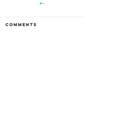
Comments
Write a comment...
黃煜醫生 ~ 【#聆聽腎
黃煜醫生 ~ 「
訴】預防及治療腎病要
相關 糖尿腎病
點：了解成因對症下藥
管理