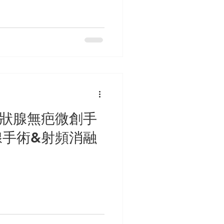
甲狀腺無疤微創手
腺手術&射頻消融