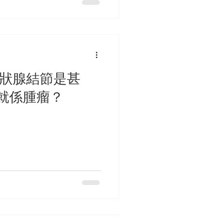
甲狀腺結節是甚
就係腫瘤？