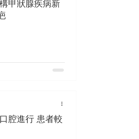
解構甲狀腺疾病新
疤
經口腔進行 患者較