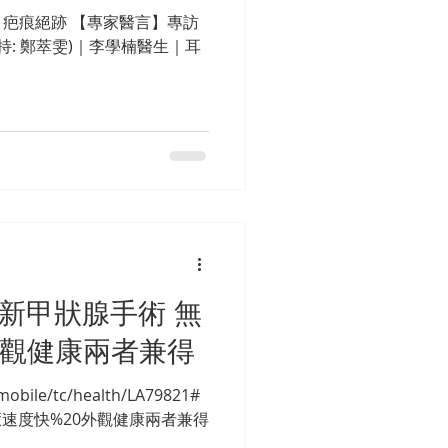
疤痕絕跡 【專家醫言】專訪
持: 鄭萃雯)｜李學楠醫生｜耳
嶄新甲狀腺手術 無
外觀健康兩者兼得
mobile/tc/health/LA79821#
癒速度快%20外觀健康兩者兼得