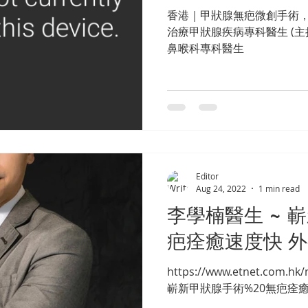
香港｜甲狀腺無疤微創手術，
治療甲狀腺疾病專科醫生 (主
鼻喉科專科醫生
Editor
Aug 24, 2022
1 min read
李學楠醫生 ~ 
疤痊癒速度快 
https://www.etnet.com.hk/
嶄新甲狀腺手術%20無疤痊