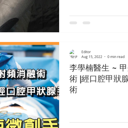
Editor
Aug 15, 2022
0 min read
李學楠醫生 ~ 
術 |經口腔甲狀
術