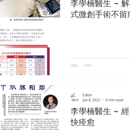
李學楠醫生 ~ 
式微創手術不留
Editor
Jun 8, 2022
0 min read
李學楠醫生 ~ 
快痊愈