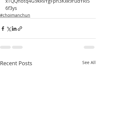
xTQQnotq4G9kRvYgFph3Kxk9rudYRI5
6f3ys
#choimanchun
Recent Posts
See All