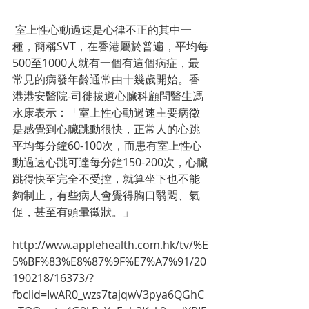
 室上性心動過速是心律不正的其中一
種，簡稱SVT，在香港屬於普遍，平均每
500至1000人就有一個有這個病症，最
常見的病發年齡通常由十幾歲開始。香
港港安醫院-司徙拔道心臟科顧問醫生馮
永康表示：「室上性心動過速主要病徵
是感覺到心臟跳動很快，正常人的心跳
平均每分鐘60-100次，而患有室上性心
動過速心跳可達每分鐘150-200次，心臟
跳得快至完全不受控，就算坐下也不能
夠制止，有些病人會覺得胸口翳悶、氣
促，甚至有頭暈徵狀。」 
http://www.applehealth.com.hk/tv/%E
5%BF%83%E8%87%9F%E7%A7%91/20
190218/16373/?
fbclid=IwAR0_wzs7tajqwV3pya6QGhC