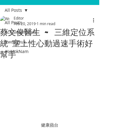
All Posts
Editor
All Posts
Feb 20, 2019
1 min read
蔡文俊醫生 ~ 三維定位系
#choimanchun
統 室上性心動過速手術好
#wongyuk
幫手
#LiHokNam
健康蘋台