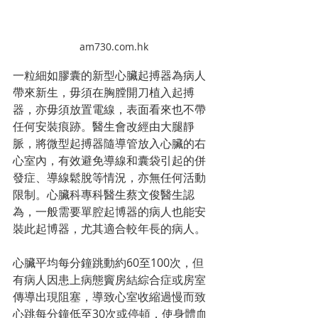
am730.com.hk
一粒細如膠囊的新型心臟起搏器為病人
帶來新生，毋須在胸膛開刀植入起搏
器，亦毋須放置電線，表面看來也不帶
任何安裝痕跡。醫生會改經由大腿靜
脈，將微型起搏器隨導管放入心臟的右
心室內，有效避免導線和囊袋引起的併
發症、導線鬆脫等情況，亦無任何活動
限制。心臟科專科醫生蔡文俊醫生認
為，一般需要單腔起博器的病人也能安
裝此起博器，尤其適合較年長的病人。
心臟平均每分鐘跳動約60至100次，但
有病人因患上病態竇房結綜合症或房室
傳導出現阻塞，導致心室收縮過慢而致
心跳每分鐘低至30次或停頓，使身體血