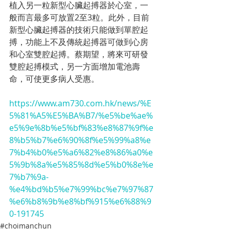
植入另一粒新型心臟起搏器於心室，一
般而言最多可放置2至3粒。此外，目前
新型心臟起搏器的技術只能做到單腔起
搏，功能上不及傳統起搏器可做到心房
和心室雙腔起搏。蔡期望，將來可研發
雙腔起搏模式，另一方面增加電池壽
命，可使更多病人受惠。
https://www.am730.com.hk/news/%E
5%81%A5%E5%BA%B7/%e5%be%ae%
e5%9e%8b%e5%bf%83%e8%87%9f%e
8%b5%b7%e6%90%8f%e5%99%a8%e
7%b4%b0%e5%a6%82%e8%86%a0%e
5%9b%8a%e5%85%8d%e5%b0%8e%e
7%b7%9a-
%e4%bd%b5%e7%99%bc%e7%97%87
%e6%b8%9b%e8%bf%915%e6%88%9
0-191745
#choimanchun