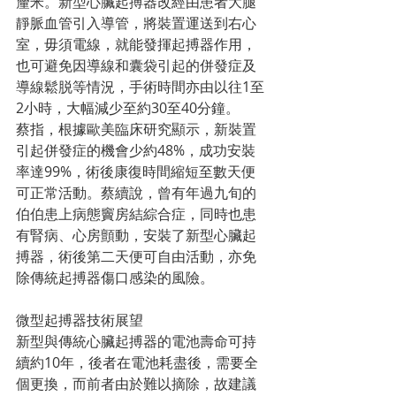
釐米。新型心臟起搏器改經由患者大腿
靜脈血管引入導管，將裝置運送到右心
室，毋須電線，就能發揮起搏器作用，
也可避免因導線和囊袋引起的併發症及
導線鬆脱等情況，手術時間亦由以往1至
2小時，大幅減少至約30至40分鐘。
蔡指，根據歐美臨床研究顯示，新裝置
引起併發症的機會少約48%，成功安裝
率達99%，術後康復時間縮短至數天便
可正常活動。蔡續說，曾有年過九旬的
伯伯患上病態竇房結綜合症，同時也患
有腎病、心房顫動，安裝了新型心臟起
搏器，術後第二天便可自由活動，亦免
除傳統起搏器傷口感染的風險。
微型起搏器技術展望
新型與傳統心臟起搏器的電池壽命可持
續約10年，後者在電池耗盡後，需要全
個更換，而前者由於難以摘除，故建議