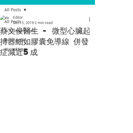
All Posts
Editor
All Posts
Oct 15, 2019
2 min read
蔡文俊醫生 ~ 微型心臟起
#choimanchun
搏器細如膠囊免導線 併發
#wongyuk
症減近5成
#LiHokNam