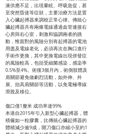
液供應不足，出現暈眩、呼吸急促，甚
至突然昏迷等症狀，主要治療方法是置
入心臟起搏器來調校正常心律。傳統心
臟起搏器共有兩條電線通過血管連接右
心房與右心室，刺激和協調兩者的跳
動，惟面對的風險分別有起搏器的電池
用盡及電線老化，必須再次在胸口進行
手術作更換，其中更換電線出現併發症
的風險較高，包括受細菌感染，感染率
0.5%至4%。術後3個月內，術側肢體及
肩關節避免做劇烈活動，如外伸、外
展、抬高肩關節等活動，以免電極導線
滑脫及移位。
傷口僅1釐米 成功率達99%
本港自2015年引入新型心臟起搏器，體
積儼如一粒膠囊，比傳統心臟起搏器的
體積減少逾9成，開刀傷口亦縮小至約1